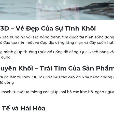
3D – Vẻ Đẹp Của Sự Tinh Khôi
đào bung nở với sắc hồng, xanh, tím được tái hiện sống động
ủ đạo tạo nên một vẻ đẹp dịu dàng, lãng mạn và đầy cuốn hút
g minh giúp thưởng thức đồ uống dễ dàng. Quai xách bằng vả
ử dụng.
guyên Khối – Trái Tim Của Sản Phẩ
được làm từ Inox 316, loại vật liệu cao cấp với khả năng chốn
đồ uống.
n mạch từ ruột ra miệng cốc giúp loại bỏ các khe hở, ngăn ngừa
Tế và Hài Hòa