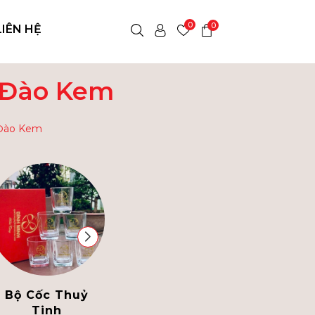
0
0
LIÊN HỆ
- Đào Kem
 Đào Kem
Bộ Cốc Thuỷ
Bình Thủy Tinh
Tinh