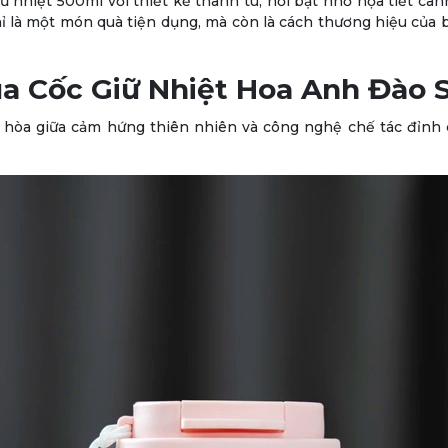
ữ nhiệt 500ml với thiết kế thanh tú, nổi bật nhờ họa tiết cà
 là một món quà tiện dụng, mà còn là cách thương hiệu của 
ủa Cốc Giữ Nhiệt Hoa Anh Đào
 hòa giữa cảm hứng thiên nhiên và công nghệ chế tác đỉnh 