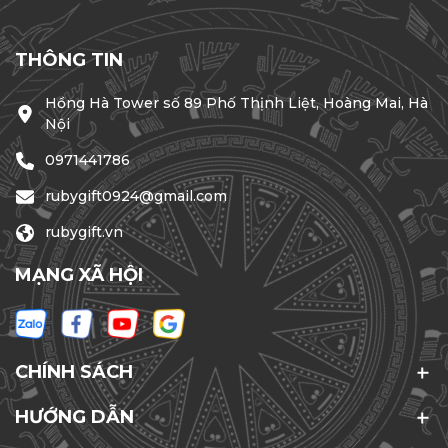
THÔNG TIN
Hồng Hà Tower số 89 Phố Thịnh Liệt, Hoàng Mai, Hà
Nội
0971441786
rubygift0924@gmail.com
rubygift.vn
MẠNG XÃ HỘI
CHÍNH SÁCH
HƯỚNG DẪN