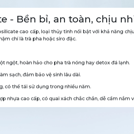
te - Bền bỉ, an toàn, chịu n
ilicate cao cấp, loại thủy tinh nổi bật với khả năng ch
ậm chí là trà pha hoặc siro đặc.
đột ngột, hoàn hảo cho pha trà nóng hay detox đá lạnh.
àm sạch, đảm bảo vệ sinh lâu dài.
g, có thể tái sử dụng trong nhiều năm.
 hợp nhựa cao cấp, có quai xách chắc chắn, dễ cầm nắm 