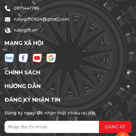
0971441786
rubygift0924@gmail.com
rubygift.vn
MẠNG XÃ HỘI
CHÍNH SÁCH
HƯỚNG DẪN
ĐĂNG KÝ NHẬN TIN
Đăng ký ngay! Để nhận thật nhiều ưu đãi
ĐĂNG KÝ