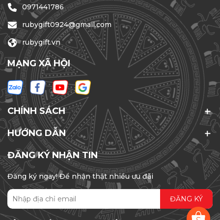
0971441786
rubygift0924@gmail.com
rubygift.vn
MẠNG XÃ HỘI
CHÍNH SÁCH
HƯỚNG DẪN
ĐĂNG KÝ NHẬN TIN
Đăng ký ngay! Để nhận thật nhiều ưu đãi
ĐĂNG KÝ