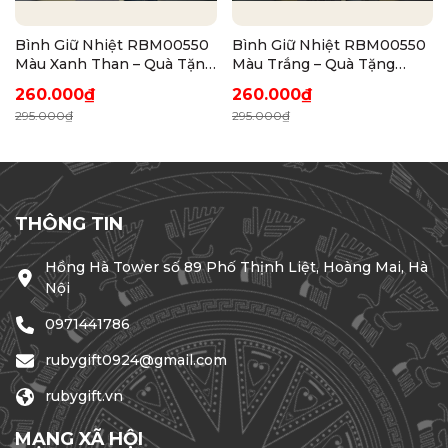
Bình Giữ Nhiệt RBM00550
Bình Giữ Nhiệt RBM00550
Màu Xanh Than – Quà Tặng
Màu Trắng – Quà Tặng
Doanh Nghiệp Cao Cấp
Doanh Nghiệp Thanh Lịch
260.000₫
260.000₫
295.000₫
295.000₫
THÔNG TIN
Hồng Hà Tower số 89 Phố Thịnh Liệt, Hoàng Mai, Hà
Nội
0971441786
rubygift0924@gmail.com
rubygift.vn
MẠNG XÃ HỘI