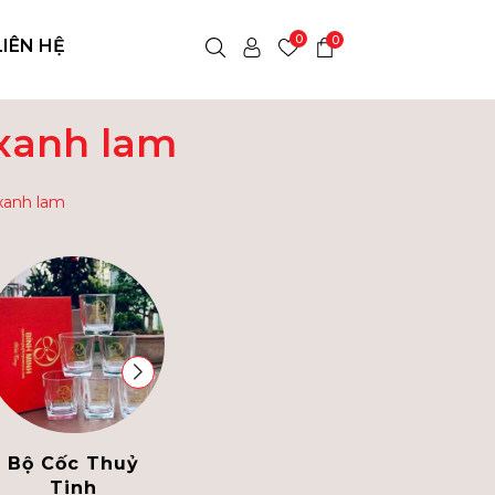
0
0
LIÊN HỆ
 xanh lam
xanh lam
Bộ Cốc Thuỷ
Bình Thủy Tinh
Tinh