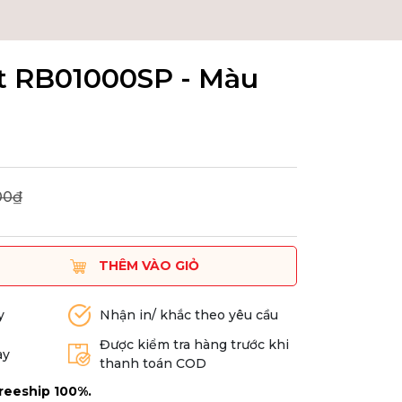
ệt RB01000SP - Màu
00₫
THÊM VÀO GIỎ
y
Nhận in/ khắc theo yêu cầu
Được kiểm tra hàng trước khi
ày
thanh toán COD
reeship 100%.