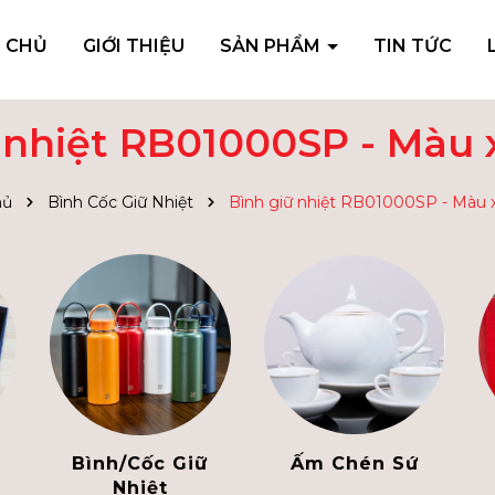
 CHỦ
GIỚI THIỆU
SẢN PHẨM
TIN TỨC
 nhiệt RB01000SP - Màu
hủ
Bình Cốc Giữ Nhiệt
Bình giữ nhiệt RB01000SP - Màu 
Bình/Cốc Giữ
Ấm Chén Sứ
Nhiệt