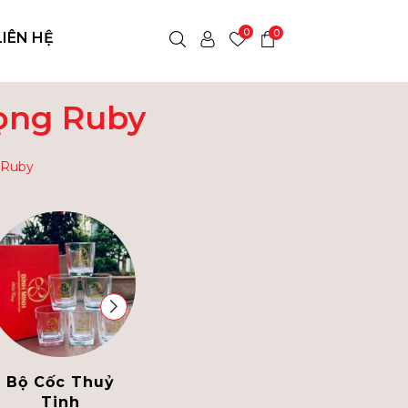
0
0
LIÊN HỆ
rọng Ruby
 Ruby
Bộ Cốc Thuỷ
Bình Thủy Tinh
Tinh