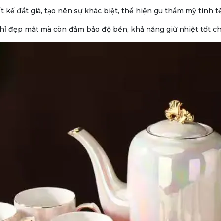
iết kế đắt giá, tạo nên sự khác biệt, thể hiện gu thẩm mỹ tinh 
ỉ đẹp mắt mà còn đảm bảo độ bền, khả năng giữ nhiệt tốt cho