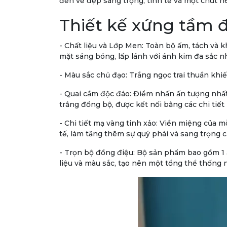
đến vẻ đẹp sang trọng, tinh tế và một chút n
Thiết kế xứng tầm đ
- Chất liệu và Lớp Men:
Toàn bộ ấm, tách và kh
mặt sáng bóng, lấp lánh với ánh kim đa sắc n
- Màu sắc chủ đạo:
Trắng ngọc trai thuần khiết,
- Quai cầm độc đáo:
Điểm nhấn ấn tượng nhất l
trắng đồng bộ, được kết nối bằng các chi tiết
- Chi tiết mạ vàng tinh xảo:
Viền miệng của mỗ
tế, làm tăng thêm sự quý phái và sang trọng c
- Trọn bộ đồng điệu:
Bộ sản phẩm bao gồm 1 ấm
liệu và màu sắc, tạo nên một tổng thể thống 