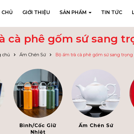
 CHỦ
GIỚI THIỆU
SẢN PHẨM
TIN TỨC
à cà phê gốm sứ sang t
g chủ
Ấm Chén Sứ
Bộ ấm trà cà phê gốm sứ sang trọng
Bình/Cốc Giữ
Ấm Chén Sứ
Nhiệt