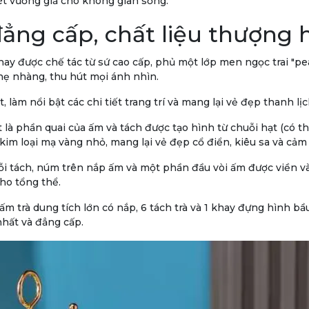
ét vương giả cho không gian sống.
ẳng cấp, chất liệu thượng
ay được chế tác từ sứ cao cấp, phủ một lớp men ngọc trai "pe
hẹ nhàng, thu hút mọi ánh nhìn.
 làm nổi bật các chi tiết trang trí và mang lại vẻ đẹp thanh lịc
à phần quai của ấm và tách được tạo hình từ chuỗi hạt (có th
 kim loại mạ vàng nhỏ, mang lại vẻ đẹp cổ điển, kiêu sa và cảm
i tách, núm trên nắp ấm và một phần đầu vòi ấm được viền v
ho tổng thể.
 trà dung tích lớn có nắp, 6 tách trà và 1 khay đựng hình bầu
nhất và đẳng cấp.