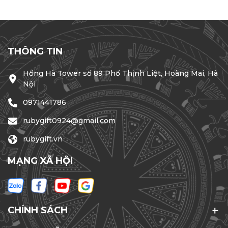
THÔNG TIN
Hồng Hà Tower số 89 Phố Thịnh Liệt, Hoàng Mai, Hà
Nội
0971441786
rubygift0924@gmail.com
rubygift.vn
MẠNG XÃ HỘI
CHÍNH SÁCH