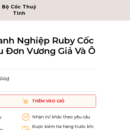
Bộ Cốc Thuỷ
Bình Thủy Tinh
Tinh
anh Nghiệp Ruby Cốc
u Đơn Vương Giả Và Ô
000₫
THÊM VÀO GIỎ
y
Nhận in/ khắc theo yêu cầu
Được kiểm tra hàng trước khi
ày