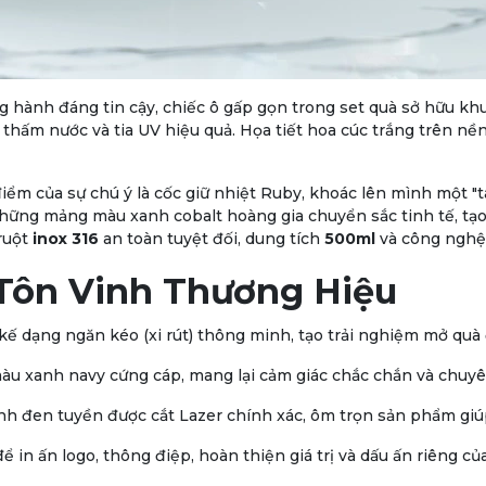
g hành đáng tin cậy, chiếc ô gấp gọn trong set quà sở hữu k
thấm nước và tia UV hiệu quả. Họa tiết hoa cúc trắng trên nền 
ểm của sự chú ý là cốc giữ nhiệt Ruby, khoác lên mình một "t
ững mảng màu xanh cobalt hoàng gia chuyển sắc tinh tế, tạo 
ruột
inox 316
an toàn tuyệt đối, dung tích
500ml
và công nghệ 
Tôn Vinh Thương Hiệu
ế dạng ngăn kéo (xi rút) thông minh, tạo trải nghiệm mở quà 
àu xanh navy cứng cáp, mang lại cảm giác chắc chắn và chuyê
nh đen tuyền được cắt Lazer chính xác, ôm trọn sản phẩm giúp 
 in ấn logo, thông điệp, hoàn thiện giá trị và dấu ấn riêng c