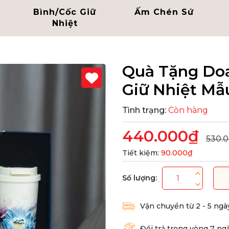
Bình/Cốc Giữ
Ấm Chén Sứ
Nhiệt
Quà Tặng Do
Giữ Nhiệt Mẫ
Tình trạng:
Còn hàng
440.000₫
530.
Tiết kiệm:
90.000₫
Số lượng:
Vận chuyển từ 2 - 5 ngà
Đổi trả trong vòng 7 ng