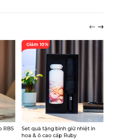
Giảm 10%
Giảm 9%
p RBS
Set quà tặng bình giữ nhiệt in
Set quà tặ
hoa & ô cao cấp Ruby
007