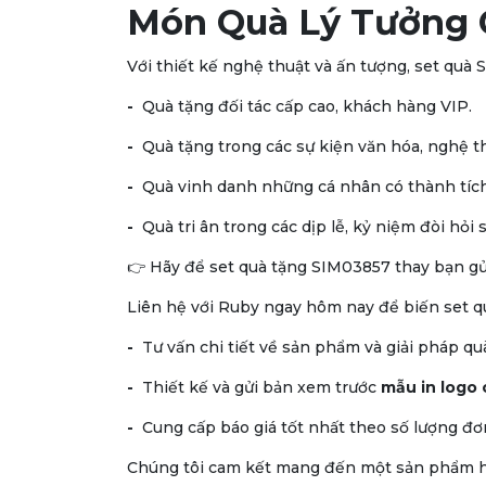
Món Quà Lý Tưởng 
Với thiết kế nghệ thuật và ấn tượng, set quà 
-
Quà tặng đối tác cấp cao, khách hàng VIP.
-
Quà tặng trong các sự kiện văn hóa, nghệ t
-
Quà vinh danh những cá nhân có thành tích 
-
Quà tri ân trong các dịp lễ, kỷ niệm đòi hỏi
👉 Hãy để set quà tặng SIM03857 thay bạn gử
Liên hệ với Ruby ngay hôm nay để biến set 
-
Tư vấn chi tiết về sản phẩm và giải pháp q
-
Thiết kế và gửi bản xem trước
mẫu in logo
-
Cung cấp báo giá tốt nhất theo số lượng đơ
Chúng tôi cam kết mang đến một sản phẩm hoà