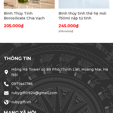
Bình Thủy Tinh
Bình thủy tinh thế hệ mới
Borosilicate Chia Vạch
750ml nắp từ tính
205.000₫
245.000₫
275.000₫
THÔNG TIN
Hồng Hà Tower số 89 Phố Thịnh Liệt, Hoàng Mai, Hà
Nội
0971441786
rubygift0924@gmail.com
rubygift.vn
MẠNG XÃ HỘI