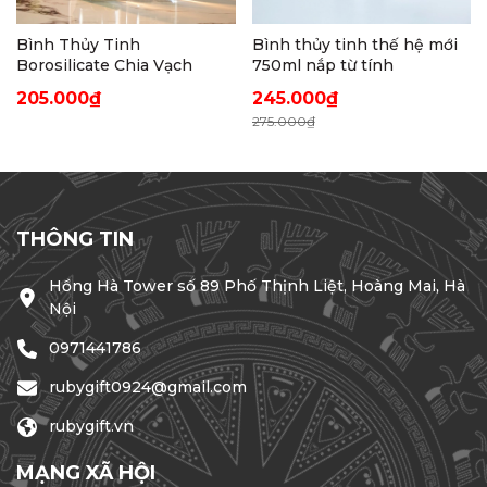
Bình Thủy Tinh
Bình thủy tinh thế hệ mới
Borosilicate Chia Vạch
750ml nắp từ tính
205.000₫
245.000₫
275.000₫
THÔNG TIN
Hồng Hà Tower số 89 Phố Thịnh Liệt, Hoàng Mai, Hà
Nội
0971441786
rubygift0924@gmail.com
rubygift.vn
MẠNG XÃ HỘI