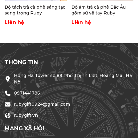
Bộ tách trà cà phê sáng tạo
Bộ ấm trà cà phê Bắc Âu
sang trọng Ruby
gốm sứ vẽ tay Ruby
Liên hệ
Liên hệ
THÔNG TIN
Hồng Hà Tower số 89 Phố Thịnh Liệt, Hoàng Mai, Hà
Nội
0971441786
rubygift0924@gmail.com
rubygift.vn
MẠNG XÃ HỘI