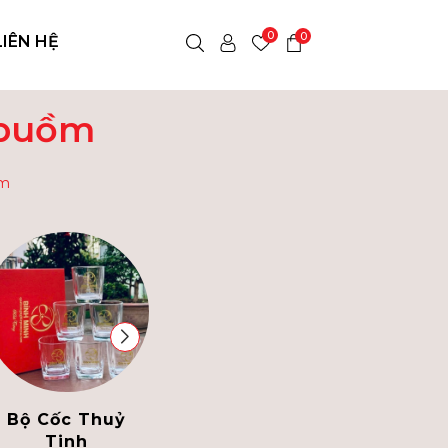
0
0
LIÊN HỆ
 buồm
ồm
Bộ Cốc Thuỷ
Bình Thủy Tinh
Tinh