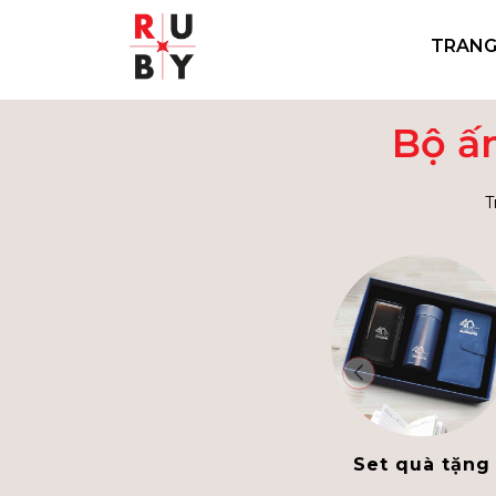
TRANG
Bộ ấ
T
Set quà tặng