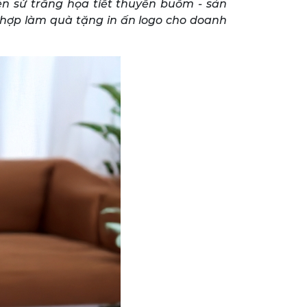
én sứ trắng họa tiết thuyền buồm - sản
 hợp làm quà tặng in ấn logo cho doanh