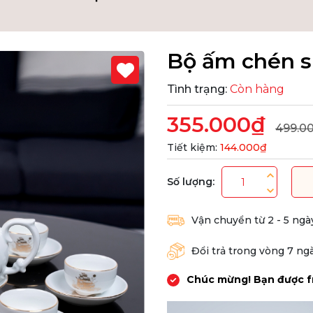
Bộ ấm chén s
Tình trạng:
Còn hàng
355.000₫
499.0
Tiết kiệm:
144.000₫
Số lượng:
Vận chuyển từ 2 - 5 ngà
Đổi trả trong vòng 7 ng
Chúc mừng! Bạn được f