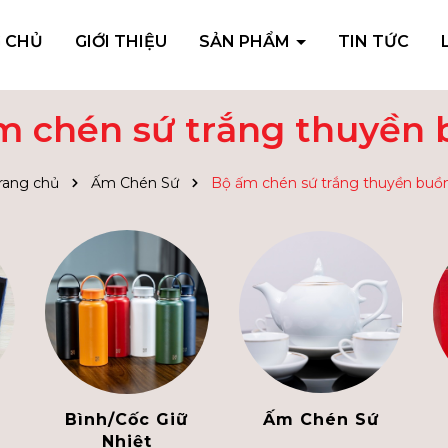
 CHỦ
GIỚI THIỆU
SẢN PHẨM
TIN TỨC
m chén sứ trắng thuyền
rang chủ
Ấm Chén Sứ
Bộ ấm chén sứ trắng thuyền bu
Bình/Cốc Giữ
Ấm Chén Sứ
Nhiệt