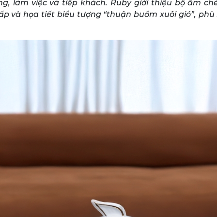
g, làm việc và tiếp khách. Ruby giới thiệu bộ ấm ch
ấp và họa tiết biểu tượng “thuận buồm xuôi gió”, phù