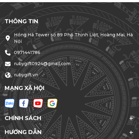
THÔNG TIN
Hồng Hà Tower số 89 Phố Thịnh Liệt, Hoàng Mai, Hà
Nội
0971441786
rubygift0924@gmail.com
rubygift.vn
MẠNG XÃ HỘI
CHÍNH SÁCH
HƯỚNG DẪN