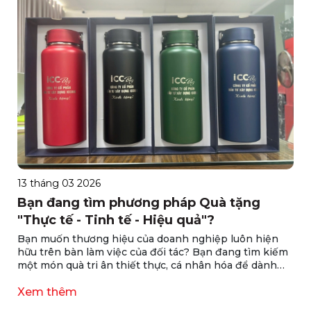
13 tháng 03 2026
Bạn đang tìm phương pháp Quà tặng
"Thực tế - Tinh tế - Hiệu quả"?
Bạn muốn thương hiệu của doanh nghiệp luôn hiện
hữu trên bàn làm việc của đối tác? Bạn đang tìm kiếm
một món quà tri ân thiết thực, cá nhân hóa để dành
tặng nhân viên hay khách hàng thân thiết? Lựa chọn
ngay Bình/Cốc giữ nhiệt in, khắc logo tại RUBY - Giải
Xem thêm
pháp tiếp thị và quà tặng mang lại hiệu quả đáng kinh