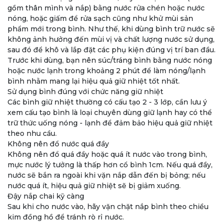
gồm thân mình và nắp) bằng nước rửa chén hoặc nước
nóng, hoặc giấm để rửa sạch cũng như khử mùi sản
phẩm mới trong bình. Như thế, khi dùng bình trữ nước sẽ
không ảnh hưởng đến mùi vị và chất lượng nước sử dụng,
sau đó để khô và lắp đặt các phụ kiện đúng vị trí ban đầu.
Trước khi dùng, bạn nên súc/tráng bình bằng nước nóng
hoặc nước lạnh trong khoảng 2 phút để làm nóng/lạnh
bình nhằm mang lại hiệu quả giữ nhiệt tốt nhất.
Sử dụng bình đúng với chức năng giữ nhiệt
Các bình giữ nhiệt thường có cấu tạo 2 - 3 lớp, cần lưu ý
xem cấu tạo bình là loại chuyên dùng giữ lạnh hay có thể
trữ thức uống nóng - lạnh để đảm bảo hiệu quả giữ nhiệt
theo nhu cầu.
Không nên đổ nước quá đầy
Không nên đổ quá đầy hoặc quá ít nước vào trong bình,
mực nước lý tưởng là thấp hơn cổ bình 1cm. Nếu quá đầy,
nước sẽ bắn ra ngoài khi vặn nắp dẫn đến bị bỏng; nếu
nước quá ít, hiệu quả giữ nhiệt sẽ bị giảm xuống.
Đậy nắp chai kỹ càng
Sau khi cho nước vào, hãy vặn chặt nắp bình theo chiều
kim đồng hồ để tránh rò rỉ nước.