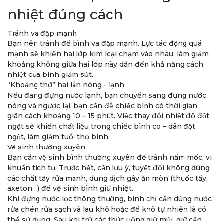
nhiệt đúng cách
Tránh va đập mạnh
Bạn nên tránh để bình va đập mạnh. Lực tác động quá
mạnh sẽ khiến hai lớp kim loại chạm vào nhau, làm giảm
khoảng không giữa hai lớp này dẫn đến khả năng cách
nhiệt của bình giảm sút.
“Khoảng thở” hai lần nóng - lạnh
Nếu đang đựng nước lạnh, bạn chuyển sang đựng nước
nóng và ngược lại, bạn cần để chiếc bình có thời gian
giãn cách khoảng 10 – 15 phút. Việc thay đổi nhiệt độ đột
ngột sẽ khiến chất liệu trong chiếc bình co – dãn đột
ngột, làm giảm tuổi thọ bình.
Vệ sinh thường xuyên
Bạn cần vệ sinh bình thường xuyên để tránh nấm mốc, vi
khuẩn tích tụ. Trước hết, cần lưu ý, tuyệt đối không dùng
các chất tẩy rửa mạnh, dung dịch gây ăn mòn (thuốc tẩy,
axeton…) để vệ sinh bình giữ nhiệt.
Khi đựng nước lọc thông thường, bình chỉ cần dùng nước
rửa chén rửa sạch và lau khô hoặc để khô tự nhiên là có
thể sử dụng. Sau khi trữ các thức uống giữ mùi, giữ cặn