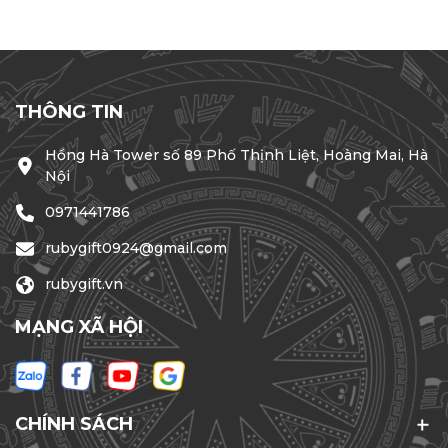
ngạc! Tại sao Bình & Cốc giữ nhiệt in logo lại là "Giải
Pháp Quà Tặng" sắc bén? Thay vì những ấn phẩm
quảng cáo dễ bị lãng quên, một chiếc bình giữ nhiệt sẽ
là người bạn...
THÔNG TIN
Hồng Hà Tower số 89 Phố Thịnh Liệt, Hoàng Mai, Hà
Nội
0971441786
rubygift0924@gmail.com
rubygift.vn
MẠNG XÃ HỘI
CHÍNH SÁCH